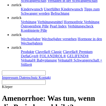
Schwangerschaft
Verhalten in der Schwangerschaft
zurück
Kinderwunsch
Unerfüllter Kinderwunsch
Tipps zum
Schwanger werden
Befruchtung
zurück
Verhütung
Verhütungsmittel
Hormonfreie Verhütung
Östrogenfreie Pille
Pearl Index
Verhütungscheck
Kombinierte Pille
zurück
Wechseljahre
Wechseljahre verstehen
Hormone in den
Wechseljahren
zurück
Produkte
Clavella® Classic
Clavella® Premium
DeflaGyn®
FOLANDROL®
GELIFEND®
Velnatal® Babyplanung
Velnatal® Schwangerschaft +
Stillzeit
Impressum
Datenschutz
Kontakt
Körper
Amenorrhoe: Was tun, wenn