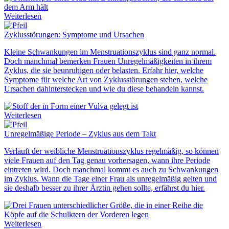
Weiterlesen
Zyklusstörungen: Symptome und Ursachen
Kleine Schwankungen im Menstruationszyklus sind ganz normal.
Doch manchmal bemerken Frauen Unregelmäßigkeiten in ihrem
Zyklus, die sie beunruhigen oder belasten. Erfahr hier, welche
Symptome
für welche Art von
Zyklusstörungen
stehen, welche
Ursachen
dahinterstecken und wie du diese
behandeln
kannst
.
Weiterlesen
Unregelmäßige Periode – Zyklus aus dem Takt
Verläuft der weibliche Menstruationszyklus regelmäßig, so können
viele Frauen auf den Tag genau vorhersagen, wann ihre Periode
eintreten wird. Doch manchmal kommt es auch zu Schwankungen
im Zyklus. Wann die Tage einer Frau als unregelmäßig gelten und
sie deshalb besser zu ihrer Ärztin gehen sollte, erfährst du hier.
Weiterlesen