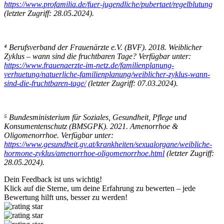
https://www.profamilia.de/fuer-jugendliche/pubertaet/regelblutung
(letzter Zugriff: 28.05.2024).
⁴ Berufsverband der Frauenärzte e.V. (BVF). 2018. Weiblicher
Zyklus – wann sind die fruchtbaren Tage? Verfügbar unter:
https://www.frauenaerzte-im-netz.de/familienplanung-
verhuetung/natuerliche-familienplanung/weiblicher-zyklus-wann-
sind-die-fruchtbaren-tage/
(letzter Zugriff: 07.03.2024).
⁵ Bundesministerium für Soziales, Gesundheit, Pflege und
Konsumentenschutz (BMSGPK). 2021. Amenorrhoe &
Oligomenorrhoe. Verfügbar unter:
https://www.gesundheit.gv.at/krankheiten/sexualorgane/weibliche-
hormone-zyklus/amenorrhoe-oligomenorrhoe.html
(letzter Zugriff:
28.05.2024).
Dein Feedback ist uns wichtig!
Klick auf die Sterne, um deine Erfahrung zu bewerten – jede
Bewertung hilft uns, besser zu werden!