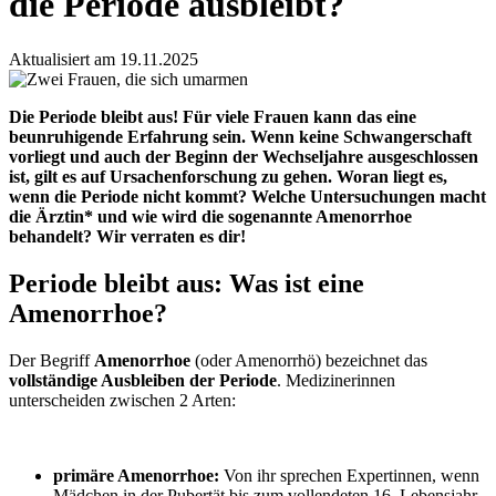
die Periode ausbleibt?
Aktualisiert am 19.11.2025
Die
Periode bleibt aus
! Für viele Frauen kann das eine
beunruhigende Erfahrung sein. Wenn
keine
Schwangerschaft
vorliegt und auch der Beginn der Wechseljahre ausgeschlossen
ist, gilt es auf Ursachenforschung zu gehen. Woran liegt es,
wenn die
Periode nicht kommt
? Welche Untersuchungen macht
die Ärztin* und wie wird die sogenannte
Amenorrhoe
behandelt? Wir verraten es dir!
Periode bleibt aus: Was ist eine
Amenorrhoe?
Der Begriff
Amenorrhoe
(oder Amenorrhö) bezeichnet das
vollständige
Ausbleiben der Periode
. Medizinerinnen
unterscheiden zwischen 2 Arten:
primäre
Amenorrhoe
:
Von ihr sprechen Expertinnen, wenn
Mädchen in der Pubertät bis zum vollendeten 16. Lebensjahr