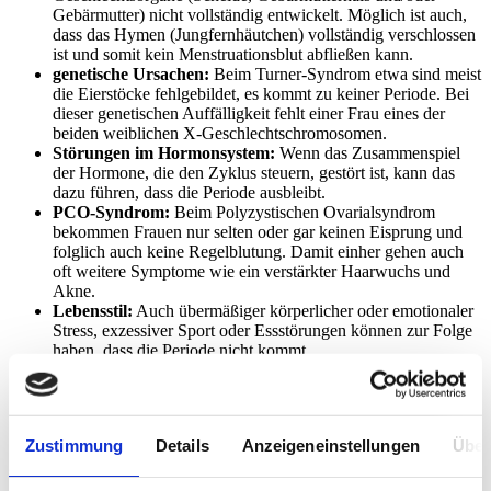
Gebärmutter) nicht vollständig entwickelt. Möglich ist auch,
dass das Hymen (Jungfernhäutchen) vollständig verschlossen
ist und somit kein Menstruationsblut abfließen kann.
genetische Ursachen:
Beim Turner-Syndrom etwa sind meist
die Eierstöcke fehlgebildet, es kommt zu
keiner Periode
. Bei
dieser genetischen Auffälligkeit fehlt einer Frau eines der
beiden weiblichen X-Geschlechtschromosomen.
Störungen im Hormonsystem:
Wenn das Zusammenspiel
der Hormone, die den Zyklus steuern, gestört ist, kann das
dazu führen, dass die
Periode ausbleibt
.
PCO-Syndrom:
Beim Polyzystischen Ovarialsyndrom
bekommen Frauen nur selten oder gar keinen Eisprung und
folglich auch keine Regelblutung. Damit einher gehen auch
oft weitere Symptome wie ein verstärkter Haarwuchs und
Akne.
Lebensstil:
Auch übermäßiger körperlicher oder emotionaler
Stress, exzessiver Sport oder Essstörungen können zur Folge
haben, dass die
Periode nicht kommt
.
Zustimmung
Details
Anzeigeneinstellungen
Über
1,5
Sekundäre
Amenorrhoe
: