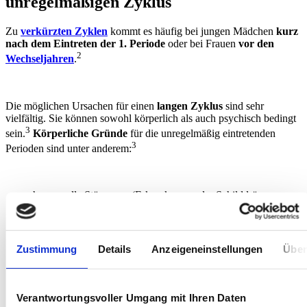
unregelmäßigen Zyklus
Zu
verkürzten Zyklen
kommt es häufig bei jungen Mädchen
kurz
nach dem Eintreten der 1. Periode
oder bei Frauen
vor den
2
Wechseljahren
.
Die möglichen Ursachen für einen
langen Zyklus
sind sehr
vielfältig. Sie können sowohl körperlich als auch psychisch bedingt
3
sein.
Körperliche Gründe
für die unregelmäßig eintretenden
3
Perioden sind unter anderem:
hormonelle Störungen (Erkrankungen der Schilddrüse,
Tumore oder Entzündungen im Bereich des Hypothalamus
oder der Hypophyse, Nebennierenerkrankungen mit
Überschuss an männlichen Hormonen)
PCO-Syndrom
Zustimmung
Details
Anzeigeneinstellungen
Über
Endometriose
Tumore (
Gebärmutterhalskrebs
, Scheidenkrebs,
Eierstockkrebs)
Zysten in den Eierstöcken
Verantwortungsvoller Umgang mit Ihren Daten
chronische Erkrankungen (wie etwa Diabetes)