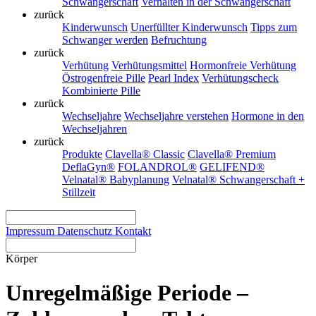
Schwangerschaft
Verhalten in der Schwangerschaft
zurück
Kinderwunsch
Unerfüllter Kinderwunsch
Tipps zum
Schwanger werden
Befruchtung
zurück
Verhütung
Verhütungsmittel
Hormonfreie Verhütung
Östrogenfreie Pille
Pearl Index
Verhütungscheck
Kombinierte Pille
zurück
Wechseljahre
Wechseljahre verstehen
Hormone in den
Wechseljahren
zurück
Produkte
Clavella® Classic
Clavella® Premium
DeflaGyn®
FOLANDROL®
GELIFEND®
Velnatal® Babyplanung
Velnatal® Schwangerschaft +
Stillzeit
Impressum
Datenschutz
Kontakt
Körper
Unregelmäßige Periode –