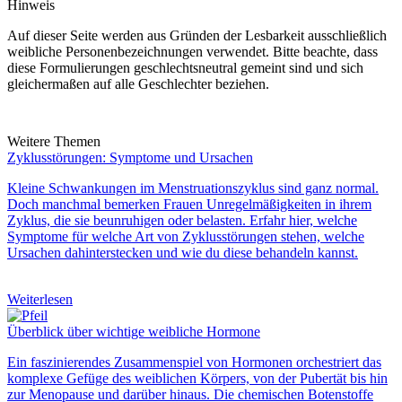
Hinweis
Auf dieser Seite werden aus Gründen der Lesbarkeit ausschließlich
weibliche Personenbezeichnungen verwendet. Bitte beachte, dass
diese Formulierungen geschlechtsneutral gemeint sind und sich
gleichermaßen auf alle Geschlechter beziehen.
Weitere Themen
Zyklusstörungen: Symptome und Ursachen
Kleine Schwankungen im Menstruationszyklus sind ganz normal.
Doch manchmal bemerken Frauen Unregelmäßigkeiten in ihrem
Zyklus, die sie beunruhigen oder belasten. Erfahr hier, welche
Symptome
für welche Art von
Zyklusstörungen
stehen, welche
Ursachen
dahinterstecken und wie du diese
behandeln
kannst
.
Weiterlesen
Überblick über wichtige weibliche Hormone
Ein faszinierendes Zusammenspiel von
Hormonen
orchestriert das
komplexe Gefüge des
weiblichen
Körpers, von der Pubertät bis hin
zur Menopause und darüber hinaus. Die chemischen Botenstoffe