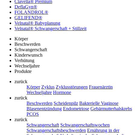
Clavella® Premium
DeflaGyn®
FOLANDROL®
GELIFEND®
Velnatal® Babyplanung
Velnatal® Schwangerschaft + Stillzeit
Körper
Beschwerden
Schwangerschaft
Kinderwunsch
Verhütung
Wechseljahre
Produkte
zurück
Körper
Zyklus
Zyklusstörungen
Frauenärztin
Wechseljahre
Hormone
zurück
Beschwerden
Scheidenpilz
Bakterielle Vaginose
Blasenentzündung
Endometriose
Gebärmutterhalskrebs
PCOS
zurück
Schwangerschaft
Schwangerschaftswochen
Schwangerschaftsbeschwerden
Ernährung in der