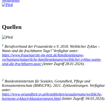
Weiterlesen
Quellen
1
Berufsverband der Frauenärzte e.V. 2018. Weiblicher Zyklus –
Wann sind die fruchtbaren Tage? Verfügbar unter:
https://www.frauenaerzte-im-netz.de/familienplanung-
verhuetung/natuerliche-familienplanung/weiblicher-zyklus-wann-
sind-die-fruchtbaren-tage/
(letzter Zugriff 28.01.2024).
2
Bundesministerium für Soziales, Gesundheit, Pflege und
Konsumentenschutz (BMSGPK). 2021. Zyklusstörungen. Verfügbar
unter:
https://www.gesundheit.gv.at/krankheiten/sexualorgane/weibliche-
hormone-zyklus/zyklusstoerungen.html
(letzter Zugriff: 04.03.2024).