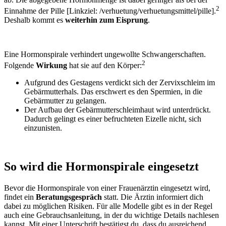
2
Einnahme der
Pille [Linkziel: /verhuetung/verhuetungsmittel/pille]
.
Deshalb kommt es
weiterhin zum Eisprung
.
Eine Hormonspirale verhindert ungewollte Schwangerschaften.
2
Folgende
Wirkung
hat sie auf den Körper:
Aufgrund des Gestagens verdickt sich der Zervixschleim im
Gebärmutterhals. Das erschwert es den Spermien, in die
Gebärmutter zu gelangen.
Der Aufbau der Gebärmutterschleimhaut wird unterdrückt.
Dadurch gelingt es einer befruchteten Eizelle nicht, sich
einzunisten.
So wird die Hormonspirale eingesetzt
Bevor die
Hormonspirale
von einer Frauenärztin
eingesetzt
wird,
findet ein
Beratungsgespräch
statt. Die Ärztin informiert dich
dabei zu möglichen Risiken. Für alle Modelle gibt es in der Regel
auch eine Gebrauchsanleitung, in der du wichtige Details nachlesen
kannst. Mit einer Unterschrift bestätigst du, dass du ausreichend