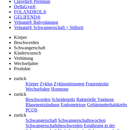
Clavella® Premium
DeflaGyn®
FOLANDROL®
GELIFEND®
Velnatal® Babyplanung
Velnatal® Schwangerschaft + Stillzeit
Körper
Beschwerden
Schwangerschaft
Kinderwunsch
Verhütung
Wechseljahre
Produkte
zurück
Körper
Zyklus
Zyklusstörungen
Frauenärztin
Wechseljahre
Hormone
zurück
Beschwerden
Scheidenpilz
Bakterielle Vaginose
Blasenentzündung
Endometriose
Gebärmutterhalskrebs
PCOS
zurück
Schwangerschaft
Schwangerschaftswochen
Schwangerschaftsbeschwerden
Ernährung in der