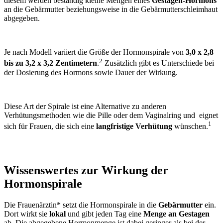
diesem werden beständig kleine Mengen eines
Gestagen-Hormons
an die Gebärmutter beziehungsweise in die Gebärmutterschleimhaut
abgegeben.
Je nach Modell variiert die Größe der
Hormonspirale
von
3,0 x 2,8
2
bis zu 3,2 x 3,2 Zentimetern
.
Zusätzlich gibt es Unterschiede bei
der Dosierung des Hormons sowie Dauer der
Wirkung
.
Diese Art der Spirale ist eine Alternative zu anderen
Verhütungsmethoden wie die Pille oder dem Vaginalring und
eignet
1
sich für Frauen, die sich eine
langfristige Verhütung
wünschen.
Wissenswertes zur Wirkung der
Hormonspirale
Die Frauenärztin*
setzt
die
Hormonspirale
in die
Gebärmutter
ein
.
Dort wirkt sie
lokal
und gibt jeden Tag eine
Menge an Gestagen
ab. Die abgegebene Hormonmenge ist dabei geringer als bei der