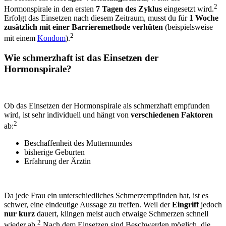
2
Hormonspirale
in den ersten
7 Tagen des Zyklus
eingesetzt wird.
Erfolgt das Einsetzen nach diesem Zeitraum, musst du für
1 Woche
zusätzlich mit einer Barrieremethode verhüten
(beispielsweise
2
mit einem
Kondom
).
W
ie schmerzhaft ist das
Einsetzen
der
Hormonspirale
?
Ob das
Einsetzen
der
Hormonspirale
als schmerzhaft empfunden
wird, ist sehr individuell und hängt von
verschiedenen Faktoren
2
ab:
Beschaffenheit des Muttermundes
bisherige Geburten
Erfahrung der Ärztin
Da jede Frau ein unterschiedliches Schmerzempfinden hat, ist es
schwer, eine eindeutige Aussage zu treffen. Weil der
Eingriff
jedoch
nur
kurz
dauert, klingen meist auch etwaige Schmerzen schnell
2
wieder ab.
Nach dem Einsetzen sind Beschwerden möglich, die