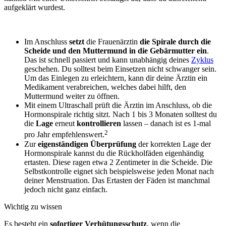
aufgeklärt wurdest.
Im Anschluss
setzt
die Frauenärztin
die Spirale durch die
Scheide und den Muttermund in die Gebärmutter ein
.
Das ist schnell passiert und kann unabhängig deines
Zyklus
geschehen. Du solltest beim Einsetzen nicht schwanger sein.
Um das Einlegen zu erleichtern, kann dir deine Ärztin ein
Medikament verabreichen, welches dabei hilft, den
Muttermund weiter zu öffnen.
Mit einem Ultraschall prüft die Ärztin im Anschluss, ob die
Hormonspirale
richtig sitzt. Nach 1 bis 3 Monaten solltest du
die
Lage
erneut
kontrollieren
lassen – danach ist es 1-mal
2
pro Jahr empfehlenswert.
Zur
eigenständigen Überprüfung
der korrekten Lage der
Hormonspirale
kannst du die Rückholfäden eigenhändig
ertasten. Diese ragen etwa 2 Zentimeter in die Scheide. Die
Selbstkontrolle eignet sich beispielsweise jeden Monat nach
deiner Menstruation. Das Ertasten der Fäden ist manchmal
jedoch nicht ganz einfach.
Wichtig zu wissen
Es besteht ein
sofortiger Verhütungsschutz
, wenn die