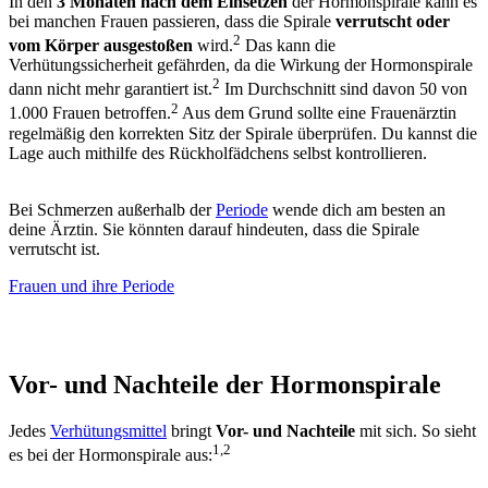
In den
3 Monaten
nach dem
Einsetzen
der
Hormonspirale
kann es
bei manchen Frauen passieren, dass die Spirale
verrutscht oder
2
vom Körper ausgestoßen
wird.
Das kann die
Verhütungssicherheit gefährden, da die
Wirkung
der
Hormonspirale
2
dann nicht mehr garantiert ist.
Im Durchschnitt sind davon 50 von
2
1.000 Frauen betroffen.
Aus dem Grund sollte eine Frauenärztin
regelmäßig den korrekten Sitz der Spirale überprüfen. Du kannst die
Lage auch mithilfe des Rückholfädchens selbst kontrollieren.
Bei Schmerzen außerhalb der
Periode
wende dich am besten an
deine Ärztin. Sie könnten darauf hindeuten, dass die Spirale
verrutscht ist.
Frauen und ihre Periode
Vor- und Nachteile der Hormonspirale
Jedes
Verhütungsmittel
bringt
Vor- und Nachteile
mit sich. So sieht
1,2
es bei der
Hormonspirale
aus: