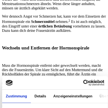
Menstruationsschmerzen ähneln. Wenn diese länger anhalten,
müssen sie ärztlich abgeklärt werden.
Wer dennoch Angst vor Schmerzen hat, kann vor dem
Einsetzen
der
2
Hormonspirale
ein
Schmerzmittel
nehmen.
Es ist auch möglich,
den Eingriff unter einer
örtlichen Betäubung
vornehmen zu lassen.
Dazu kann dich deine Frauenärztin aufklären.
Wechseln und Entfernen der
Hormonspirale
Muss die
Hormonspirale
entfernt oder gewechselt werden, macht
dies die Frauenärztin. Um klare Sicht auf den Muttermund und die
Rückholfäden der Spirale zu ermöglichen, führt die Ärztin ein
sogenanntes Spekulum in die Scheide ein. In der Regel genügt ein
sanftes Ziehen an den Fäden
, um die flexible Spirale aus der
Gebärmutterhöhle zu lösen. Dieser Vorgang kann mit leichten,
kurzzeitigen Schmerzen verbunden sein.
Zustimmung
Details
Anzeigeneinstellungen
Über
2
Je nach Modell besteht der
Verhütungsschutz für 3 bis 5 Jahre
.