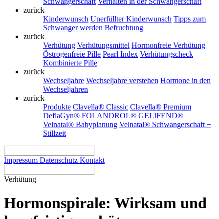
Schwangerschaft
Verhalten in der Schwangerschaft
zurück
Kinderwunsch
Unerfüllter Kinderwunsch
Tipps zum
Schwanger werden
Befruchtung
zurück
Verhütung
Verhütungsmittel
Hormonfreie Verhütung
Östrogenfreie Pille
Pearl Index
Verhütungscheck
Kombinierte Pille
zurück
Wechseljahre
Wechseljahre verstehen
Hormone in den
Wechseljahren
zurück
Produkte
Clavella® Classic
Clavella® Premium
DeflaGyn®
FOLANDROL®
GELIFEND®
Velnatal® Babyplanung
Velnatal® Schwangerschaft +
Stillzeit
Impressum
Datenschutz
Kontakt
Verhütung
Hormonspirale: Wirksam und