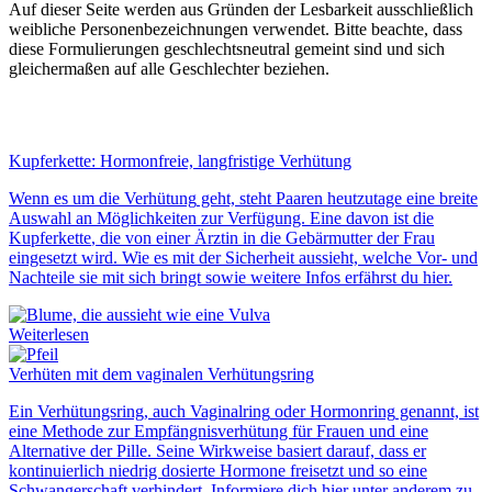
Auf dieser Seite werden aus Gründen der Lesbarkeit ausschließlich
weibliche Personenbezeichnungen verwendet. Bitte beachte, dass
diese Formulierungen geschlechtsneutral gemeint sind und sich
gleichermaßen auf alle Geschlechter beziehen.
Kupferkette: Hormonfreie, langfristige Verhütung
Wenn es um die
Verhütung
geht, steht Paaren heutzutage eine breite
Auswahl an Möglichkeiten zur Verfügung. Eine davon ist die
Kupferkette
, die von einer Ärztin in die Gebärmutter der Frau
eingesetzt
wird. Wie es mit der
Sicherheit
aussieht, welche
Vor- und
Nachteile
sie mit sich bringt sowie weitere Infos erfährst du hier.
Weiterlesen
Verhüten mit dem vaginalen Verhütungsring
Ein
Verhütungsring
, auch
Vaginalring
oder
Hormonring
genannt, ist
eine Methode zur Empfängnisverhütung für Frauen und eine
Alternative der Pille. Seine Wirkweise basiert darauf, dass er
kontinuierlich niedrig dosierte Hormone freisetzt und so eine
Schwangerschaft verhindert. Informiere dich hier unter anderem zu