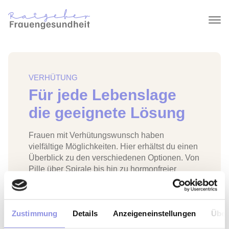
VERHÜTUNG
Für jede Lebenslage
die geeignete Lösung
Frauen mit Verhütungswunsch haben
vielfältige Möglichkeiten. Hier erhältst du einen
Überblick zu den verschiedenen Optionen. Von
Pille über Spirale bis hin zu hormonfreier
Verhütung oder natürlichen Techniken: Wir
erklären dir, wie jede Methode funktioniert und
welche Vor- und Nachteile sie mit sich bringt.
Zustimmung
Details
Anzeigeneinstellungen
Über
Finde heraus, welche Verhütungsmethode am
besten zu dir und deiner Lebenssituation passt!