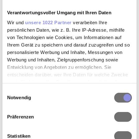
Verantwortungsvoller Umgang mit Ihren Daten
Wir und
unsere 1022 Partner
verarbeiten Ihre
persönlichen Daten, wie z. B. Ihre IP-Adresse, mithilfe
von Technologien wie Cookies, um Informationen auf
ARTIKEL FILTERN
Ihrem Gerät zu speichern und darauf zuzugreifen und so
personalisierte Werbung und Inhalte, Messungen von
Werbung und Inhalten, Zielgruppenforschung sowie
Entwicklung von Angeboten zu ermöglichen. Sie
entscheiden darüber, wer Ihre Daten für welche Zwecke
nutzt. Sie können Ihre Einwilligung jederzeit über die
Cookie-Erklärung oder durch Klicken auf das Privacy
Einwilligungsauswahl
Trigger Symbol ändern oder widerrufen
Notwendig
Wenn Sie es erlauben, würden wir auch gerne:
Präferenzen
Informationen über Ihre geografische Lage erfassen,
welche bis auf einige Meter genau sein können
Ihr Gerät durch aktives Scannen nach bestimmten
Statistiken