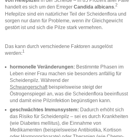
von Hefepilzen
in der Scheide – in 85 Prozent aller Fälle
2
handelt es sich um den Erreger
Candida albicans
.
Hefepilze sind ein natürlicher Teil der Scheidenflora und
sorgen nur dann für Probleme, wenn ihr Gleichgewicht
gestört ist und sich die Pilze stark vermehren.
Das kann durch verschiedene Faktoren ausgelöst
1
werden:
hormonelle Veränderungen:
Bestimmte Phasen im
Leben einer Frau machen sie besonders anfällig für
Scheidenpilz
. Während der
Schwangerschaft
beispielsweise steigt der
Östrogenspiegel an, was die Scheidenflora beeinflusst
und damit eine Pilzinfektion begünstigen kann.
geschwächtes Immunsystem:
Dadurch erhöht sich
das Risiko für
Scheidenpilz
– sei es durch Krankheiten
(wie Diabetes mellitus), die Einnahme von
Medikamenten (beispielsweise Antibiotika, Kortison
oder Hormonpräparate) oder Therapien
(
wie Chemo-