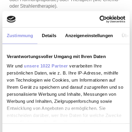
oder Strahlentherapie).
andere Faktoren:
Stress, synthetische und enge
Kleidung, eine übermäßige Intimhygiene, Schwitzen
sowie luftdichte Slipeinlagen und Binden können
ebenfalls das Gleichgewicht der Scheidenflora stören
Zustimmung
Details
Anzeigeneinstellungen
Über
und die Entwicklung einer Pilzinfektion begünstigen.
Auch externe Faktoren kommen als
Ursache
für
Verantwortungsvoller Umgang mit Ihren Daten
Scheidenpilz
infrage – etwa die
Ansteckung
durch Sex
Wir und
unsere 1022 Partner
verarbeiten Ihre
mit einem Partner oder einer Partnerin, die eine
persönlichen Daten, wie z. B. Ihre IP-Adresse, mithilfe
1
Pilzinfektion hat.
von Technologien wie Cookies, um Informationen auf
Ihrem Gerät zu speichern und darauf zuzugreifen und so
personalisierte Werbung und Inhalte, Messungen von
Werbung und Inhalten, Zielgruppenforschung sowie
Welche Folgen kann Scheidenpilz
Entwicklung von Angeboten zu ermöglichen. Sie
haben?
entscheiden darüber, wer Ihre Daten für welche Zwecke
nutzt. Sie können Ihre Einwilligung jederzeit über die
Eine unbehandelte Scheidenpilzinfektion kann
Cookie-Erklärung oder durch Klicken auf das Privacy
Einwilligungsauswahl
verschiedene Auswirkungen haben, auch wenn