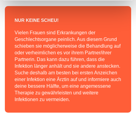
weiteren Daten zusammen, die Sie ihnen bereitgestellt
haben oder die sie im Rahmen Ihrer Nutzung der Dienste
gesammelt haben.
NUR KEINE SCHEU!
Vielen Frauen sind Erkrankungen der
Geschlechtsorgane peinlich. Aus diesem Grund
schieben sie möglicherweise die Behandlung auf
oder verheimlichen es vor ihrem Partner/ihrer
Partnerin. Das kann dazu führen, dass die
Infektion länger anhält und sie andere anstecken.
Suche deshalb am besten bei ersten Anzeichen
einer Infektion eine Ärztin auf und informiere auch
deine bessere Hälfte, um eine angemessene
Therapie zu gewährleisten und weitere
Infektionen zu vermeiden.