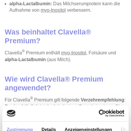
alpha-Lactalbumin:
Das Milchserumprotein kann die
Aufnahme von
myo-Inositol
verbessern.
Was beinhaltet Clavella®
Premium?
®
Clavella
P
remium
enthält
myo-Inositol
, Folsäure und
alpha-Lactalbumin
(aus Milch).
Wie wird Clavella® Premium
angewendet?
®
Für Clavella
P
remium
gilt folgende
Verzehrempfehlung
:
Zweimal täglich
ist der Inhalt eines Beutels in einem Glas
mit 200 Millilitern Wasser aufzulösen.
®
Clavella
Premium wird zwischen den Mahlzeiten
eingenommen, idealerweise mit einem zeitlichen Abstand
Zustimmung
Details
Anzeigeneinstellungen
Über