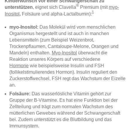
Kinderwunsch
vor einer Schwangerschaft zu
®
unterstützen
, eignet sich
Clavella
P
remium
(mit
myo-
1
Inositol
, Folsäure und
alpha-Lactalbumin):
myo-Inositol:
Das Molekül wird vom menschlichen
Organismus hergestellt und ist auch in manchen
Lebensmitteln (zum Beispiel Weizenbrot,
Trockenpflaumen, Cantaloupe-Melone, Orangen und
Mandeln) enthalten.
Myo-Inositol
überwacht die
Reaktion unseres Körpers auf verschiedene
Hormone
wie beispielsweise Insulin und FSH
(follikelstimulierendes Hormon). Insulin reguliert den
Zuckerstoffwechsel, FSH regt das Wachstum der Eizelle
an.
Folsäure:
Das wasserlösliche Vitamin gehört zur
Gruppe der B-Vitamine. Es hat eine Funktion bei der
Zellteilung und trägt zum normalen Wachstum des
mütterlichen Gewebes während der Schwangerschaft
bei. Zudem unterstützt es die Blutbildung und das
Immunsystem.