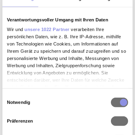
von 12 Stunden.
Bei bestehendem Kinderwunsch kann direkt mit der
®
Einnahme von Clavella
Premium begonnen werden.
Verantwortungsvoller Umgang mit Ihren Daten
Wir und
unsere 1022 Partner
verarbeiten Ihre
persönlichen Daten, wie z. B. Ihre IP-Adresse, mithilfe
Clavella® Premium jetzt ganz
von Technologien wie Cookies, um Informationen auf
Ihrem Gerät zu speichern und darauf zuzugreifen und so
bequem online kaufen
personalisierte Werbung und Inhalte, Messungen von
Option 1 – Click & Collect:
Werbung und Inhalten, Zielgruppenforschung sowie
®
Clavella
Premium kann
online bei einer Vor-Ort-
Entwicklung von Angeboten zu ermöglichen. Sie
Apotheke in der Nähe
bestellt werden, um das Produkt
entscheiden darüber, wer Ihre Daten für welche Zwecke
direkt dort abzuholen oder es nach Hause liefern zu
nutzt. Sie können Ihre Einwilligung jederzeit über die
lassen.
Cookie-Erklärung oder durch Klicken auf das Privacy
Einwilligungsauswahl
Trigger Symbol ändern oder widerrufen
Notwendig
JETZT BESTELLEN*
Wenn Sie es erlauben, würden wir auch gerne:
Präferenzen
Informationen über Ihre geografische Lage erfassen,
welche bis auf einige Meter genau sein können