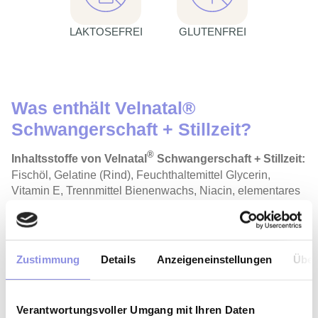
LAKTOSEFREI
GLUTENFREI
Was enthält Velnatal®
Schwangerschaft + Stillzeit?
®
Inhaltsstoffe von
Velnatal
Schwangerschaft + Stillzeit:
Fischöl, Gelatine (Rind), Feuchthaltemittel Glycerin,
Vitamin E, Trennmittel Bienenwachs, Niacin, elementares
Eisen, Vitamin C, Calcium-D-pantothenat (B5), Zinkoxid,
Vitamin B12, Vitamin B6, D-Biotin, Folsäure, Vitamin D,
Kaliumiodid, Natriumselenit, Thiamin (B1), Riboflavin (B2),
Farbstoffe: Kupferkomplexe der Chlorophylline, Eisenoxid
Zustimmung
Details
Anzeigeneinstellungen
Über
gelb, Eisenoxid schwarz.
Verantwortungsvoller Umgang mit Ihren Daten