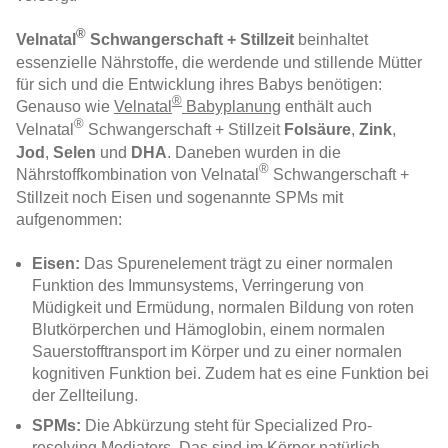
®
Velnatal
Schwangerschaft + Stillzeit
beinhaltet
essenzielle Nährstoffe, die werdende und stillende Mütter
für sich und die Entwicklung ihres Babys benötigen:
®
Genauso wie
Velnatal
Babyplanung
enthält auch
®
Velnatal
Schwangerschaft + Stillzeit
Folsäure
,
Zink
,
Jod
,
Selen
und
DHA
. Daneben wurden in die
®
Nährstoffkombination von
Velnatal
Schwangerschaft +
Stillzeit noch Eisen und sogenannte SPMs mit
aufgenommen:
Eisen:
Das Spurenelement trägt zu einer normalen
Funktion des Immunsystems, Verringerung von
Müdigkeit und Ermüdung, normalen Bildung von roten
Blutkörperchen und Hämoglobin, einem normalen
Sauerstofftransport im Körper und zu einer normalen
kognitiven Funktion bei. Zudem hat es eine Funktion bei
der Zellteilung.
SPMs:
Die Abkürzung steht für Specialized Pro-
resolving Mediators. Das sind im Körper natürlich