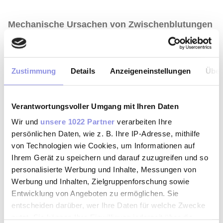
Mechanische
Ursachen
von
Zwischenblutungen
1
,
6
Verletzungen der Vagina:
zum Beispiel nach dem
Geschlechtsverkehr, dem Verwenden von
Zustimmung
Details
Anzeigeneinstellungen
Über
Sexspielzeugen, Einsetzen der Spirale oder
gynäkologischen
Untersuchungen
Verantwortungsvoller Umgang mit Ihren Daten
Fehlgeburt
oder Schwangerschaftsabbruch
Wir und
unsere 1022 Partner
verarbeiten Ihre
persönlichen Daten, wie z. B. Ihre IP-Adresse, mithilfe
von Technologien wie Cookies, um Informationen auf
Ihrem Gerät zu speichern und darauf zuzugreifen und so
personalisierte Werbung und Inhalte, Messungen von
Werbung und Inhalten, Zielgruppenforschung sowie
IST EINE SCHMIERBLUTUNG EIN ANZEICHEN
1
FÜR EINE SCHWANGERSCHAFT?
Entwicklung von Angeboten zu ermöglichen. Sie
entscheiden darüber, wer Ihre Daten für welche Zwecke
Eine
Zwischenblutung
kann ein 1. Anzeichen
nutzt. Sie können Ihre Einwilligung jederzeit über die