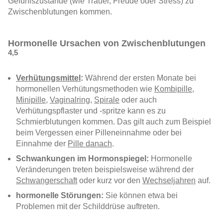
Gefühlszustände (wie Trauer, Freude oder Stress) zu
Zwischenblutungen
kommen.
Hormonelle
Ursachen
von
Zwischenblutungen
4,5
Verhütungsmittel
:
Während der ersten Monate bei
hormonellen Verhütungsmethoden wie
Kombipille
,
Minipille
,
Vaginalring
,
Spirale
oder auch
Verhütungspflaster und -spritze kann es zu
Schmierblutungen
kommen. Das gilt auch zum Beispiel
beim Vergessen einer Pilleneinnahme oder bei
Einnahme der
Pille danach
.
Schwankungen im Hormonspiegel:
Hormonelle
Veränderungen treten beispielsweise während der
Schwangerschaft
oder kurz vor den
Wechseljahren
auf.
hormonelle Störungen:
Sie können etwa bei
Problemen mit der Schilddrüse auftreten.