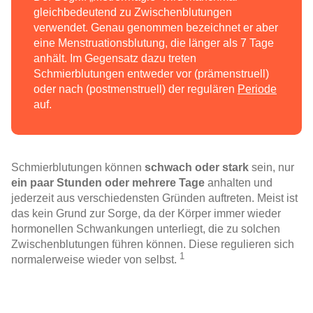
gleichbedeutend zu
Zwischenblutungen
verwendet. Genau genommen bezeichnet er aber
eine Menstruationsblutung, die länger als 7 Tage
anhält. Im Gegensatz dazu treten
Schmierblutungen
entweder
vor
(prämenstruell)
oder nach (postmenstruell) der regulären
Periode
auf.
Schmierblutungen
können
schwach oder stark
sein, nur
ein paar Stunden oder mehrere Tage
anhalten und
jederzeit aus verschiedensten Gründen auftreten. Meist ist
das kein Grund zur Sorge, da der Körper immer wieder
hormonellen Schwankungen unterliegt, die zu solchen
Zwischenblutungen
führen können. Diese regulieren sich
1
normalerweise wieder von selbst.