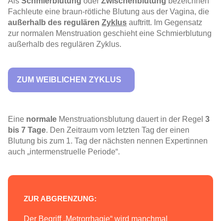
Als
Schmierblutung
oder
Zwischenblutung
bezeichnen
Fachleute eine braun-rötliche Blutung aus der Vagina, die
außerhalb des regulären
Zyklus
auftritt. Im Gegensatz
zur normalen Menstruation geschieht eine
Schmierblutung
außerhalb des regulären Zyklus.
ZUM WEIBLICHEN ZYKLUS
Eine
normale
Menstruationsblutung dauert in der Regel
3
bis 7 Tage
. Den Zeitraum vom letzten Tag der einen
Blutung bis zum 1. Tag der nächsten nennen Expertinnen
auch „intermenstruelle Periode“.
ZUR ABGRENZUNG:
Der Begriff „Metrorrhagie“ wird manchmal