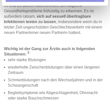
Pap-Abstrich
und
HPV-Test
, sollten alle Frauen zwischen
Partner führen diese Informationen möglicherweise mit
20 und 65 Jahren wahrnehmen, um mögliche
weiteren Daten zusammen, die Sie ihnen bereitgestellt
Gesundheitsprobleme frühzeitig zu erkennen. Es ist
haben oder die sie im Rahmen Ihrer Nutzung der Dienste
außerdem ratsam,
sich auf sexuell übertragbare
gesammelt haben.
Infektionen testen zu lassen
, insbesondere wenn du in
letzter Zeit ungeschützten Geschlechtsverkehr mit einem
neuen Partner/einer neuen Partnerin hattest.
Wichtig ist der Gang zur Ärztin auch in folgenden
5
Situationen:
sehr starke Blutungen
wiederholte
Zwischenblutungen
über einen längeren
Zeitraum
Schmierblutungen
nach den Wechseljahren und in der
Schwangerschaft
Begleitsymptome wie Abgeschlagenheit, Ohnmacht
oder starke Bauchschmerzen